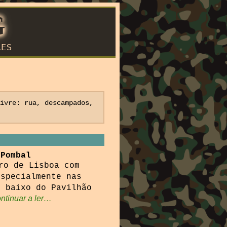
G
RES
livre: rua, descampados,
 Pombal
ro de Lisboa com
especialmente nas
r baixo do Pavilhão
ntinuar a ler…