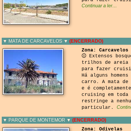
para fazer cruis
Continuar a ler…
▼ MATA DE CARCAVELOS ▼
(ENCERRADO)
Zona: Carcavelos
🛈 Extensos bosqu
trilhos de areia
para fazer cruis
Há alguns homens
carro. A mata de
e é completament
cruising em toda
restringe a nenh
Contin
particular.
▼ PARQUE DE MONTEMOR ▼
(ENCERRADO)
Zona: Odivelas