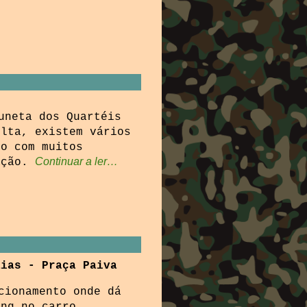
uneta dos Quartéis
olta, existem vários
to com muitos
Continuar a ler…
ação.
aias - Praça Paiva
cionamento onde dá