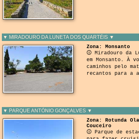
▼ MIRADOURO DA LUNETA DOS QUARTÉIS ▼
Zona: Monsanto
🛈 Miradouro da L
em Monsanto. À v
caminhos pelo ma
recantos para a 
▼ PARQUE ANTÓNIO GONÇALVES ▼
Zona: Rotunda Ol
Couceiro
🛈 Parque de esta