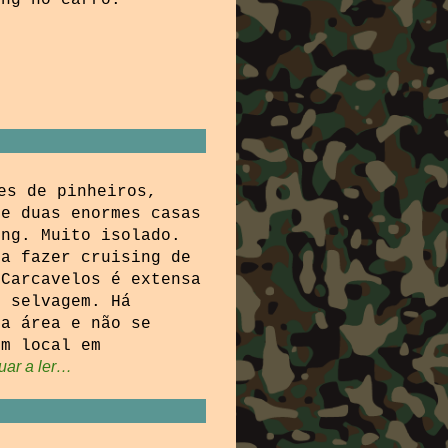
ing no carro.
es de pinheiros,
 e duas enormes casas
ing. Muito isolado.
 a fazer cruising de
 Carcavelos é extensa
e selvagem. Há
 a área e não se
um local em
uar a ler…