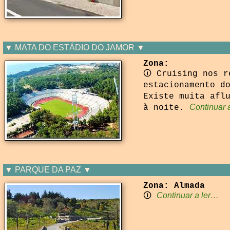
▼ MATA DO ESTÁDIO DO JAMOR ▼
Zona:
🛈 Cruising nos r
estacionamento d
Existe muita afl
Continuar 
à noite.
▼ PARQUE DA PAZ ▼
Zona: Almada
Continuar a ler…
🛈