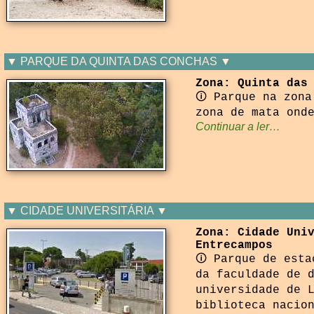
▼ PARQUE DA QUINTA DAS CONCHAS ▼
Zona: Quinta das
🛈 Parque na zona
zona de mata ond
Continuar a ler…
▼ CIDADE UNIVERSITÁRIA ▼
Zona: Cidade Uni
Entrecampos
🛈 Parque de esta
da faculdade de 
universidade de 
biblioteca nacio