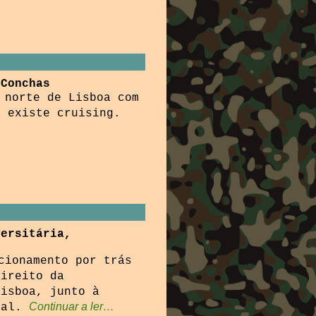
 Conchas
 norte de Lisboa com
e existe cruising.
versitária,
cionamento por trás
direito da
Lisboa, junto à
Continuar a ler…
nal.