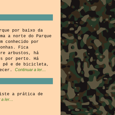
rque por baixo da
ama a norte do Parque
ém conhecido por
gonhas. Fica
tre arbustos, há
is por perto. Há
a pé e de bicicleta,
Continuar a ler…
ecer.
iste a prática de
 a ler…