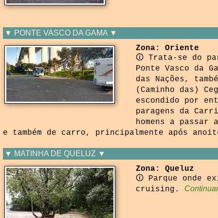
▼ PONTE VASCO DA GAMA ▼
Zona: Oriente
🛈 Trata-se do pa
Ponte Vasco da G
das Nações, tamb
(Caminho das) Ce
escondido por en
paragens da Carr
homens a passar 
e também de carro, principalmente após anoit
▼ MATINHA DE QUELUZ ▼
Zona: Queluz
🛈 Parque onde ex
Continuar
cruising.